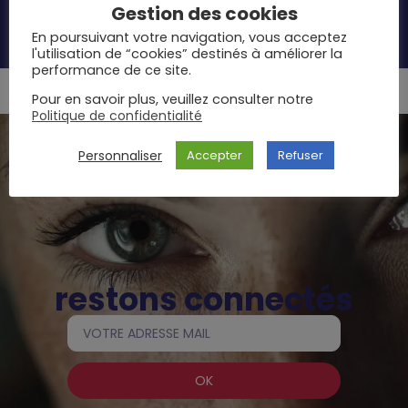
Gestion des cookies
PLATEFORME DE LOCATIONS
D'APPARTEMENTS MEUBLÉS
En poursuivant votre navigation, vous acceptez
l'utilisation de “cookies” destinés à améliorer la
performance de ce site.
Pour en savoir plus, veuillez consulter notre
Politique de confidentialité
Personnaliser
Accepter
Refuser
restons connectés
OK